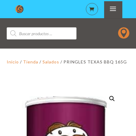
Búsqueda

de
productos
Inicio
/
Tienda
/
Salados
/ PRINGLES TEXAS BBQ 165G