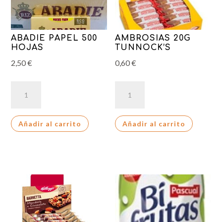
ABADIE PAPEL 500
AMBROSIAS 20G
HOJAS
TUNNOCK’S
2,50
€
0,60
€
ABADIE
AMBROSIAS
PAPEL
20G
500
TUNNOCK'S
Añadir al carrito
Añadir al carrito
HOJAS
cantidad
cantidad