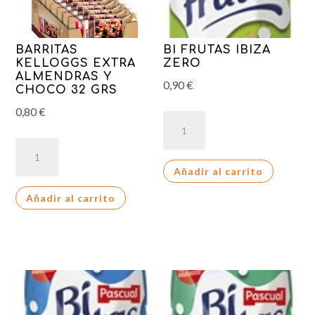
BARRITAS
BI FRUTAS IBIZA
KELLOGGS EXTRA
ZERO
ALMENDRAS Y
0,90
€
CHOCO 32 GRS
0,80
€
BI
FRUTAS
BARRITAS
IBIZA
KELLOGGS
Añadir al carrito
ZERO
EXTRA
cantidad
Añadir al carrito
ALMENDRAS
Y
CHOCO
32
GRS
cantidad