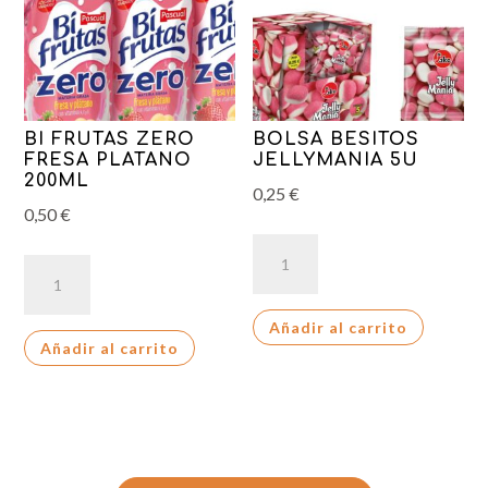
BI FRUTAS ZERO
BOLSA BESITOS
FRESA PLATANO
JELLYMANIA 5U
200ML
0,25
€
0,50
€
BOLSA
BI
BESITOS
FRUTAS
JELLYMANIA
ZERO
Añadir al carrito
5U
Añadir al carrito
FRESA
cantidad
PLATANO
200ML
cantidad