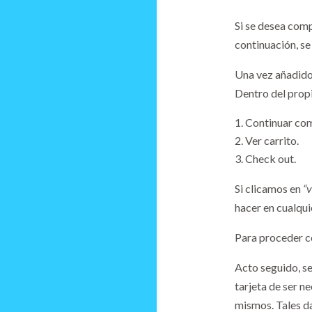
Si se desea comp
continuación, se
Una vez añadido 
Dentro del propi
Continuar co
Ver carrito.
Check out.
Si clicamos en
“v
hacer en cualqui
Para proceder co
Acto seguido, se
tarjeta de ser n
mismos. Tales d