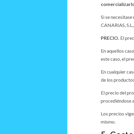
comercializarlo
Si se necesitase
CANARIAS, S.L., 
PRECIO.
El prec
En aquellos caso
este caso, el pr
En cualquier cas
de los productos,
El precio del p
procediéndose a 
Los precios vige
mismo.