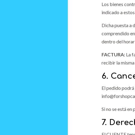
Los bienes contr
indicado a estos
Dicha puesta a 
comprendido entr
dentro del horar
FACTURA:
La fa
recibir la misma
6. Canc
El pedido podrá 
info@forshopcan
Si no se está en 
7. Derec
El CLIENTE tendr