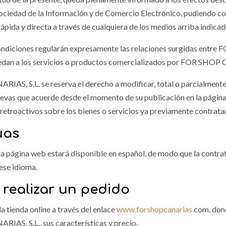
 Sociedad de la Información y de Comercio Electrónico, pudiendo
rápida y directa a través de cualquiera de los medios arriba indicad
ondiciones regularán expresamente las relaciones surgidas entre 
edan a los servicios o productos comercializados por FOR SHOP CA
AS, S.L. se reserva el derecho a modificar, total o parcialmente,
uevas que acuerde desde el momento de su publicación en la página.
retroactivos sobre los bienes o servicios ya previamente contratad
uas
 la página web estará disponible en español, de modo que la contr
 ese idioma.
 realizar un pedido
 tienda online a través del enlace
www.forshopcanarias.
com
, do
AS, S.L., sus características y precio.