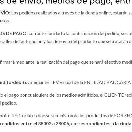
os de envío, medios de pago, ent
NVÍO:
Los pedidos realizados a través de la tienda online, estarán 
euros.
OS DE PAGO:
con anterioridad a la confirmación del pedido, se sol
etalles de facturación y los de envío del producto que se tratarán 
firmará mediante la realización del pago que se hará efectivo medi
rédito/débito:
mediante TPV virtual de la ENTIDAD BANCARIA fac
o el pago por cualquiera de los medios admitidos, el CLIENTE reci
l pedido.
ámbito territorial en que se suministrarán los productos de FOR S
endidos entre el 38002 a 38006, correspondientes a la ciuda