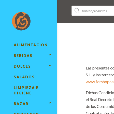
Búsqueda
de
productos
ALIMENTACIÓN
BEBIDAS
DULCES
Las presentes c
S.L., y los terc
SALADOS
www.forshopca
LIMPIEZA E
Dichas Condicio
HIGIENE
el Real Decreto 
BAZAR
de los Consumid
Contratación; l