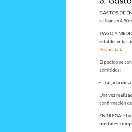
5. Gast
GASTOS DE E
se fijan en 4,90 
PAGO Y MEDI
establecer los d
Privacidad
.
El pedido se con
admitidos:
Tarjeta de c
Una vez realizad
confirmación de
ENTREGA
: El 
postales compr