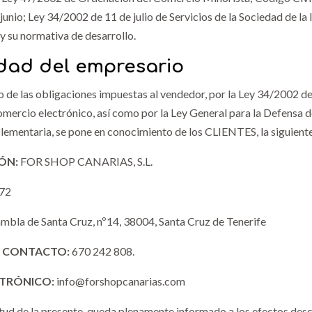
junio; Ley 34/2002 de 11 de julio de Servicios de la Sociedad de l
 y su normativa de desarrollo.
tidad del empresario
de las obligaciones impuestas al vendedor, por la Ley 34/2002 de 1
omercio electrónico, así como por la Ley General para la Defensa 
ementaria, se pone en conocimiento de los CLIENTES, la siguient
ÓN:
FOR SHOP CANARIAS, S.L.
872
mbla de Santa Cruz, nº14, 38004, Santa Cruz de Tenerife
E CONTACTO:
670 242 808.
TRÓNICO:
info@forshopcanarias.com
irtud de la presente, queda plenamente informado a los efectos descr