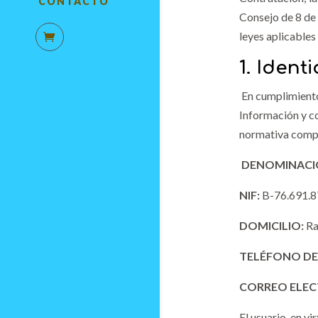
CONTACTO
Consejo de 8 de 
leyes aplicables
1. Iden
En cumplimiento 
Información y c
normativa compl
DENOMINACI
NIF:
B-76.691.
DOMICILIO:
Ra
TELÉFONO D
CORREO ELEC
El usuario, en v