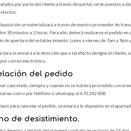
atados por parte del cliente a través del portal, serán puestos a di
 efectos.
disposición se materializará a través de nuestro proveedor de tr
e 30 minutos a 2 horas. Para ello, deberá realizarse el pedido en d
io de apertura del establecimiento: Lunes a viernes de 7am a 9pm
ctura se enviará a la dirección que a tal efecto designe el cliente,
 por correo electrónico.
elación del pedido
ser cancelado, siempre y cuando no se hubiera procedido con el en
arias.com o por teléfono o whatsapp al 670 242 808.
plazo para cancelar el pedido, se estará a lo dispuesto en el aparta
ho de desistimiento.
á derecho a desistir del presente contrato en un plazo de 14 días n