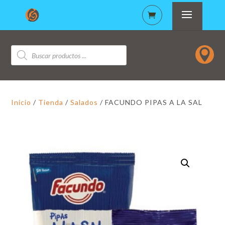
Búsqueda

de
productos
Inicio
/
Tienda
/
Salados
/ FACUNDO PIPAS A LA SAL