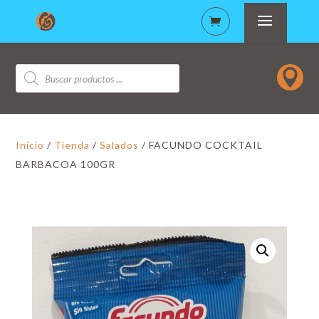
Búsqueda

de
productos
Inicio
/
Tienda
/
Salados
/ FACUNDO COCKTAIL
BARBACOA 100GR