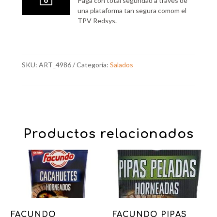
Paga con total seguridad a través de
una plataforma tan segura comom el
TPV Redsys.
SKU:
ART_4986
Categoría:
Salados
Productos relacionados
FACUNDO
FACUNDO PIPAS