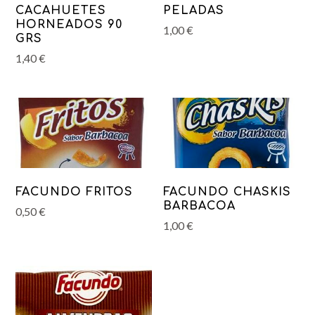
CACAHUETES
PELADAS
HORNEADOS 90
1,00
€
GRS
1,40
€
FACUNDO FRITOS
FACUNDO CHASKIS
BARBACOA
0,50
€
1,00
€