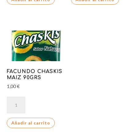
SECOS
90
SIN
GRS
SAL
cantidad
110GR
cantidad
FACUNDO CHASKIS
MAIZ 90GRS
1,00
€
FACUNDO
CHASKIS
MAIZ
Añadir al carrito
90GRS
cantidad