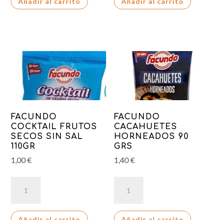
Añadir al carrito
Añadir al carrito
100GR
SECOS
cantidad
cantidad
FACUNDO
FACUNDO
COCKTAIL FRUTOS
CACAHUETES
SECOS SIN SAL
HORNEADOS 90
110GR
GRS
1,00
€
1,40
€
FACUNDO
FACUNDO
COCKTAIL
CACAHUETES
FRUTOS
HORNEADOS
Añadir al carrito
Añadir al carrito