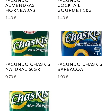
FACUNDO
FACUNDO
ALMENDRAS
COCKTAIL
HORNEADAS
GOURMET 50G
1,40
€
1,40
€
FACUNDO CHASKIS
FACUNDO CHASKIS
NATURAL 60GR
BARBACOA
0,70
€
1,00
€