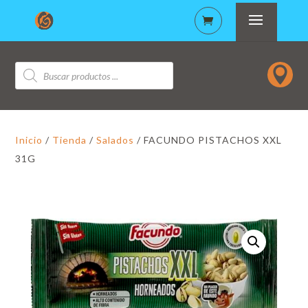
Búsqueda

de
productos
Inicio
/
Tienda
/
Salados
/ FACUNDO PISTACHOS XXL
31G