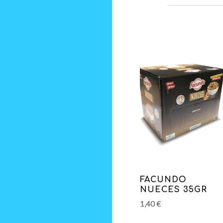
FACUNDO
NUECES 35GR
1,40
€