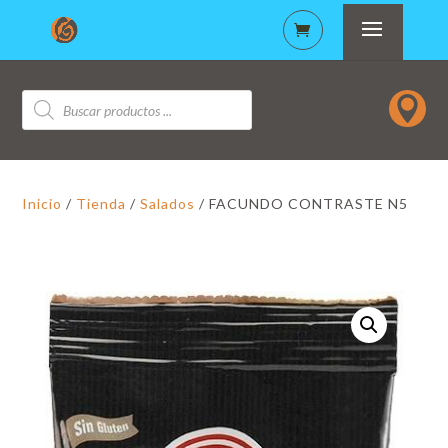
Búsqueda

de
productos
Inicio
/
Tienda
/
Salados
/ FACUNDO CONTRASTE N5