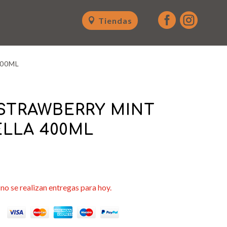


Tiendas
400ML
STRAWBERRY MINT
LLA 400ML
no se realizan entregas para hoy.