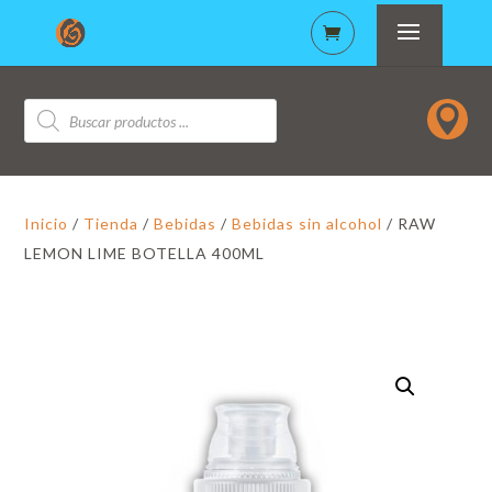
Búsqueda

de
productos
Inicio
/
Tienda
/
Bebidas
/
Bebidas sin alcohol
/ RAW
LEMON LIME BOTELLA 400ML