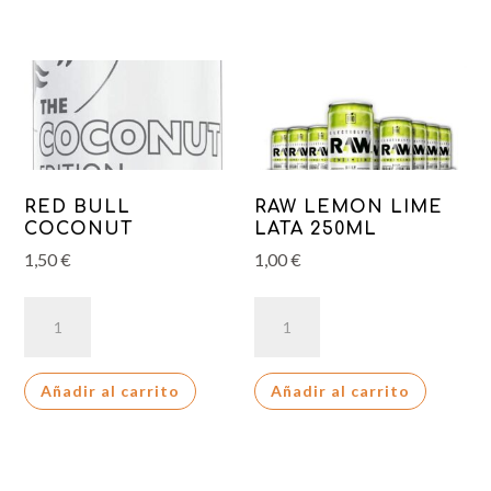
RED BULL
RAW LEMON LIME
COCONUT
LATA 250ML
1,50
€
1,00
€
RED
RAW
BULL
LEMON
COCONUT
LIME
Añadir al carrito
Añadir al carrito
cantidad
LATA
250ML
cantidad