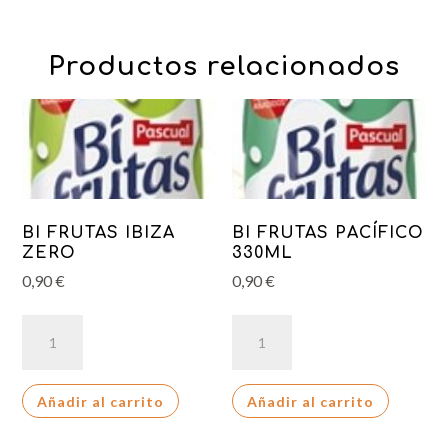
Productos relacionados
BI FRUTAS IBIZA
BI FRUTAS PACÍFICO
ZERO
330ML
0,90
€
0,90
€
BI
BI
FRUTAS
FRUTAS
IBIZA
PACÍFICO
Añadir al carrito
Añadir al carrito
ZERO
330ML
cantidad
cantidad