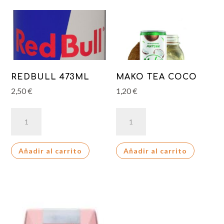
REDBULL 473ML
MAKO TEA COCO
2,50
€
1,20
€
REDBULL
MAKO
473ML
TEA
cantidad
COCO
Añadir al carrito
Añadir al carrito
cantidad