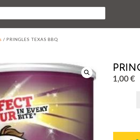
s
/ PRINGLES TEXAS BBQ
PRIN
1,00
€
P
T
B
c