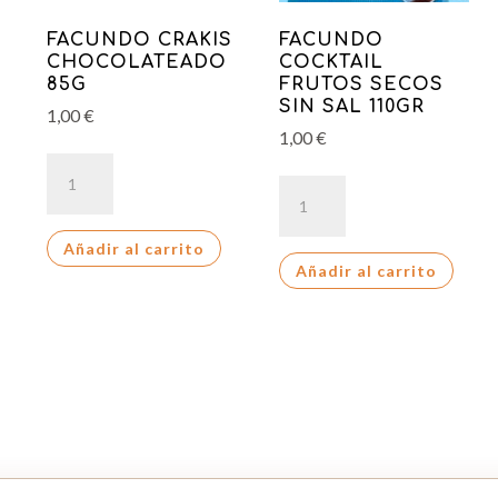
FACUNDO CRAKIS
FACUNDO
CHOCOLATEADO
COCKTAIL
85G
FRUTOS SECOS
SIN SAL 110GR
1,00
€
1,00
€
FACUNDO
FACUNDO
CRAKIS
COCKTAIL
CHOCOLATEADO
FRUTOS
Añadir al carrito
85G
Añadir al carrito
SECOS
cantidad
SIN
SAL
110GR
cantidad