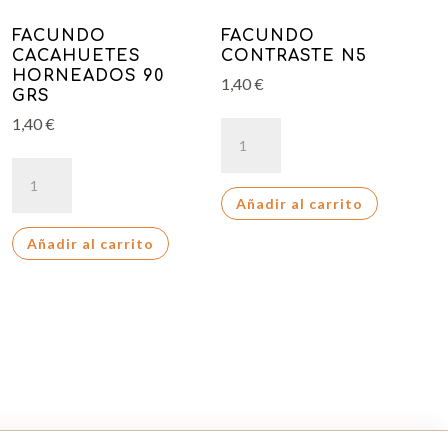
FACUNDO
FACUNDO
CACAHUETES
CONTRASTE N5
HORNEADOS 90
1,40
€
GRS
1,40
€
FACUNDO
CONTRASTE
FACUNDO
N5
CACAHUETES
Añadir al carrito
cantidad
HORNEADOS
Añadir al carrito
90
GRS
cantidad