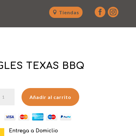


Tiendas
GLES TEXAS BBQ
RINGLES
Añadir al carrito
EXAS
BQ
antidad
Entrega a Domiclio