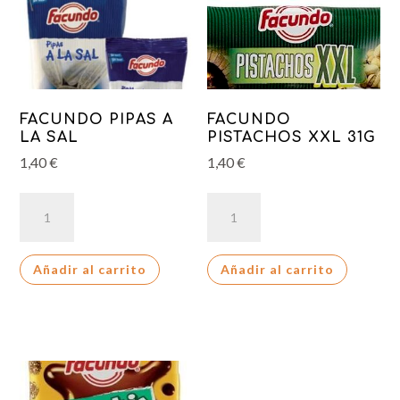
FACUNDO PIPAS A
FACUNDO
LA SAL
PISTACHOS XXL 31G
1,40
€
1,40
€
FACUNDO
FACUNDO
PIPAS
PISTACHOS
A
XXL
Añadir al carrito
Añadir al carrito
LA
31G
SAL
cantidad
cantidad