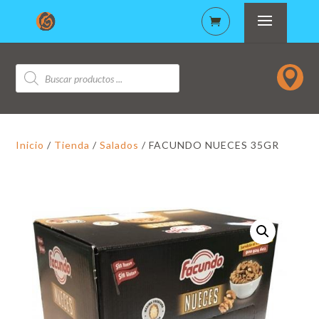
Búsqueda

de
productos
Inicio
/
Tienda
/
Salados
/ FACUNDO NUECES 35GR