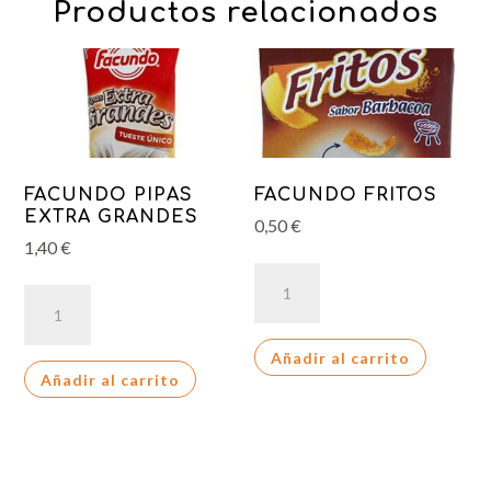
Productos relacionados
FACUNDO PIPAS
FACUNDO FRITOS
EXTRA GRANDES
0,50
€
1,40
€
FACUNDO
FACUNDO
FRITOS
PIPAS
cantidad
EXTRA
Añadir al carrito
Añadir al carrito
GRANDES
cantidad