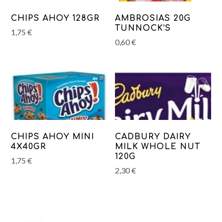
CHIPS AHOY 128GR
AMBROSIAS 20G
TUNNOCK’S
1,75
€
0,60
€
CHIPS AHOY MINI
CADBURY DAIRY
4X40GR
MILK WHOLE NUT
120G
1,75
€
2,30
€