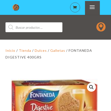
Búsqueda

de
productos
Inicio
/
Tienda
/
Dulces
/
Galletas
/ FONTANEDA
DIGESTIVE 400GRS