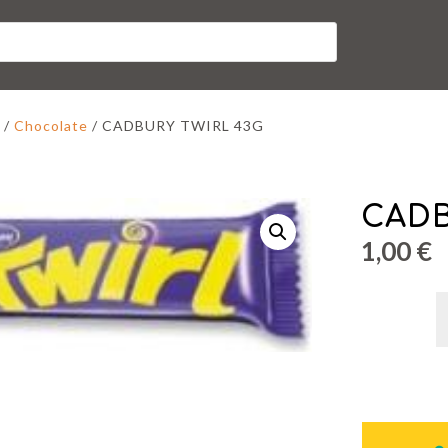
/
Chocolate
/ CADBURY TWIRL 43G
CADB
1,00
€
C
T
4
c