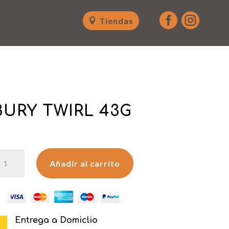


Tiendas
URY TWIRL 43G
ADBURY
Añadir al carrito
WIRL
3G
antidad
Entrega a Domiclio