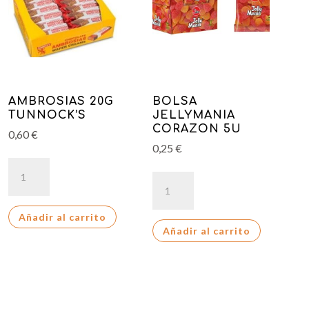
AMBROSIAS 20G
BOLSA
TUNNOCK’S
JELLYMANIA
CORAZON 5U
0,60
€
0,25
€
AMBROSIAS
BOLSA
20G
JELLYMANIA
TUNNOCK'S
CORAZON
Añadir al carrito
cantidad
Añadir al carrito
5U
cantidad