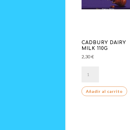
CADBURY DAIRY
MILK 110G
2,30
€
CADBURY
DAIRY
MILK
Añadir al carrito
110G
cantidad