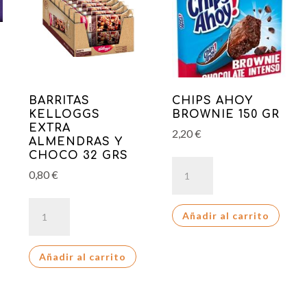
BARRITAS
CHIPS AHOY
KELLOGGS
BROWNIE 150 GR
EXTRA
2,20
€
ALMENDRAS Y
CHOCO 32 GRS
CHIPS
0,80
€
AHOY
BROWNIE
BARRITAS
Añadir al carrito
150
KELLOGGS
GR
EXTRA
cantidad
Añadir al carrito
ALMENDRAS
Y
CHOCO