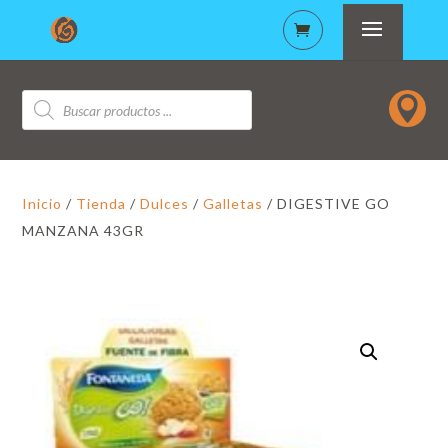
Búsqueda

de
productos
Inicio
/
Tienda
/
Dulces
/
Galletas
/ DIGESTIVE GO
MANZANA 43GR