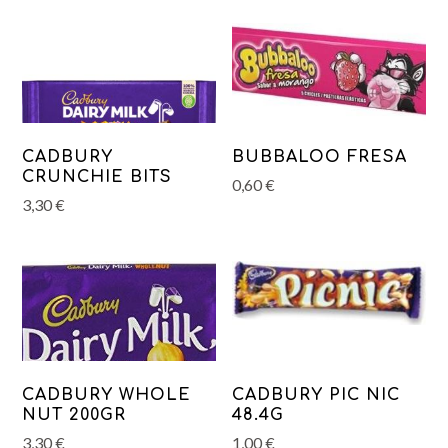
CADBURY
BUBBALOO FRESA
CRUNCHIE BITS
0,60
€
3,30
€
CADBURY WHOLE
CADBURY PIC NIC
NUT 200GR
48.4G
3,30
€
1,00
€