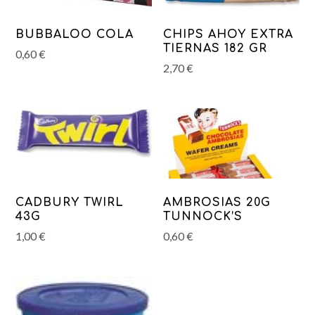
BUBBALOO COLA
CHIPS AHOY EXTRA
TIERNAS 182 GR
0,60
€
2,70
€
CADBURY TWIRL
AMBROSIAS 20G
43G
TUNNOCK’S
1,00
€
0,60
€