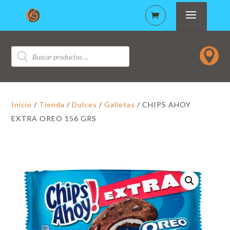
Búsqueda

de
productos
Inicio
/
Tienda
/
Dulces
/
Galletas
/ CHIPS AHOY
EXTRA OREO 156 GRS