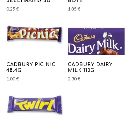
JELLYMANIA 5U
BOTE
0,25
€
1,85
€
CADBURY PIC NIC
CADBURY DAIRY
48.4G
MILK 110G
1,00
€
2,30
€