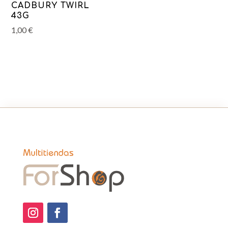
CADBURY TWIRL
43G
1,00
€