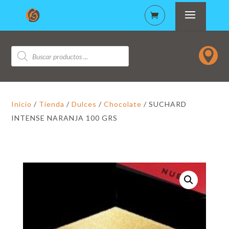
Búsqueda

de
productos
Inicio
/
Tienda
/
Dulces
/
Chocolate
/ SUCHARD
INTENSE NARANJA 100 GRS