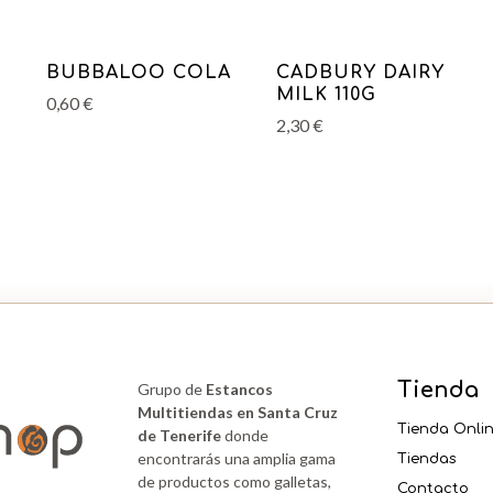
E
BUBBALOO COLA
CADBURY DAIRY
MILK 110G
0,60
€
2,30
€
Tienda
Grupo de
Estancos
Multitiendas en Santa Cruz
Tienda Onli
de Tenerife
donde
encontrarás una amplia gama
Tiendas
de productos como galletas,
Contacto