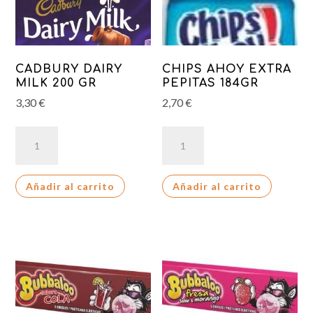
CADBURY DAIRY
CHIPS AHOY EXTRA
MILK 200 GR
PEPITAS 184GR
3,30
€
2,70
€
CADBURY
CHIPS
DAIRY
AHOY
MILK
EXTRA
Añadir al carrito
Añadir al carrito
200
PEPITAS
GR
184GR
cantidad
cantidad