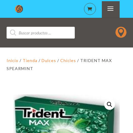
Búsqueda

de
productos
Inicio
/
Tienda
/
Dulces
/
Chicles
/ TRIDENT MAX
SPEARMINT