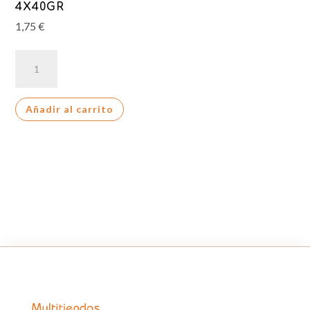
4X40GR
1,75
€
CHIPS
AHOY
MINI
Añadir al carrito
4X40GR
cantidad