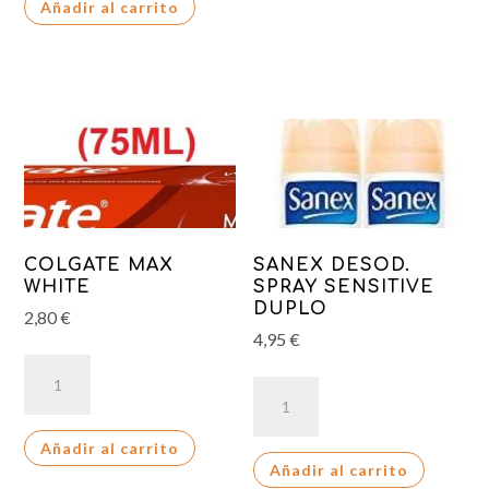
Añadir al carrito
FORT.
250
LAGUNA
cantidad
AZUL
280ML
cantidad
COLGATE MAX
SANEX DESOD.
WHITE
SPRAY SENSITIVE
DUPLO
2,80
€
4,95
€
COLGATE
SANEX
MAX
DESOD.
WHITE
SPRAY
Añadir al carrito
cantidad
Añadir al carrito
SENSITIVE