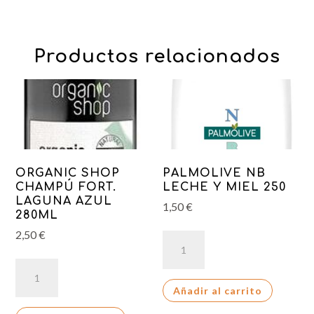
Productos relacionados
ORGANIC SHOP
PALMOLIVE NB
CHAMPÚ FORT.
LECHE Y MIEL 250
LAGUNA AZUL
1,50
€
280ML
2,50
€
PALMOLIVE
NB
ORGANIC
LECHE
SHOP
Añadir al carrito
Y
CHAMPÚ
MIEL