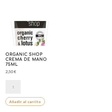
DUPLO
cantidad
ORGANIC SHOP
CREMA DE MANO
75ML
2,50
€
ORGANIC
SHOP
CREMA
Añadir al carrito
DE
MANO