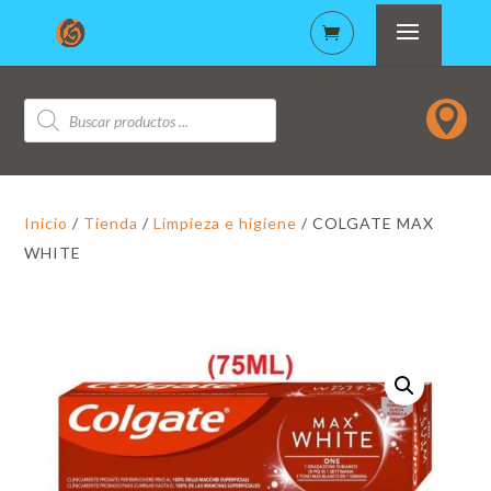
Búsqueda

de
productos
Inicio
/
Tienda
/
Limpieza e higiene
/ COLGATE MAX
WHITE