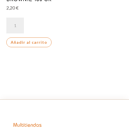
2,20
€
CHIPS
AHOY
BROWNIE
Añadir al carrito
150
GR
cantidad