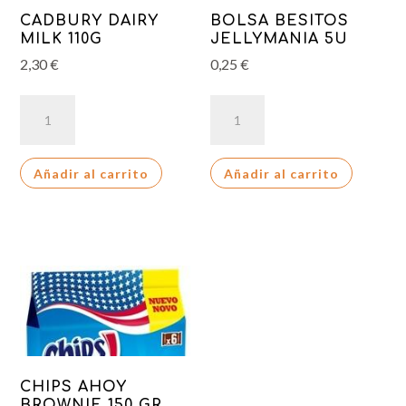
CADBURY DAIRY
BOLSA BESITOS
MILK 110G
JELLYMANIA 5U
2,30
€
0,25
€
CADBURY
BOLSA
DAIRY
BESITOS
MILK
JELLYMANIA
Añadir al carrito
Añadir al carrito
110G
5U
cantidad
cantidad
CHIPS AHOY
BROWNIE 150 GR