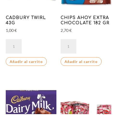
CADBURY TWIRL
CHIPS AHOY EXTRA
43G
CHOCOLATE 182 GR
1,00
€
2,70
€
CADBURY
CHIPS
TWIRL
AHOY
43G
EXTRA
Añadir al carrito
Añadir al carrito
cantidad
CHOCOLATE
182
GR
cantidad