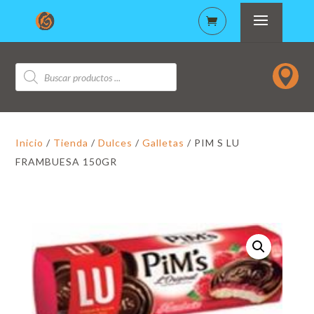
Búsqueda

de
productos
Inicio
/
Tienda
/
Dulces
/
Galletas
/ PIM S LU
FRAMBUESA 150GR