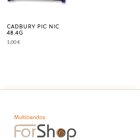
CADBURY PIC NIC
48.4G
1,00
€