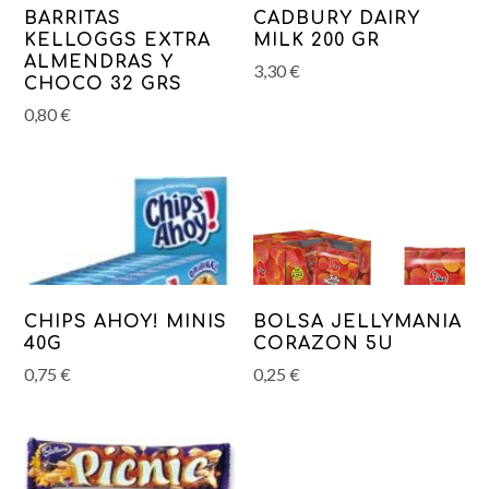
BARRITAS
CADBURY DAIRY
KELLOGGS EXTRA
MILK 200 GR
ALMENDRAS Y
3,30
€
CHOCO 32 GRS
0,80
€
CHIPS AHOY! MINIS
BOLSA JELLYMANIA
40G
CORAZON 5U
0,75
€
0,25
€