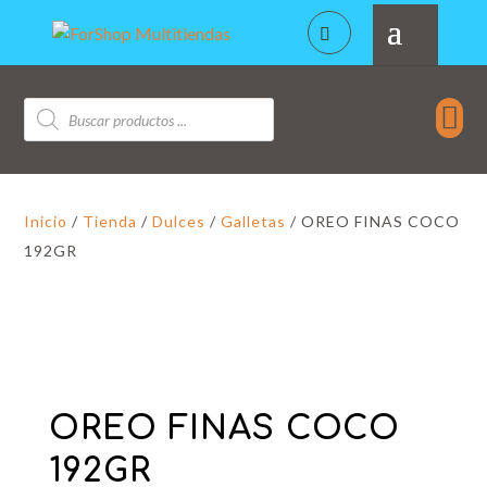
Búsqueda

de
productos
Inicio
/
Tienda
/
Dulces
/
Galletas
/ OREO FINAS COCO
192GR
OREO FINAS COCO
192GR