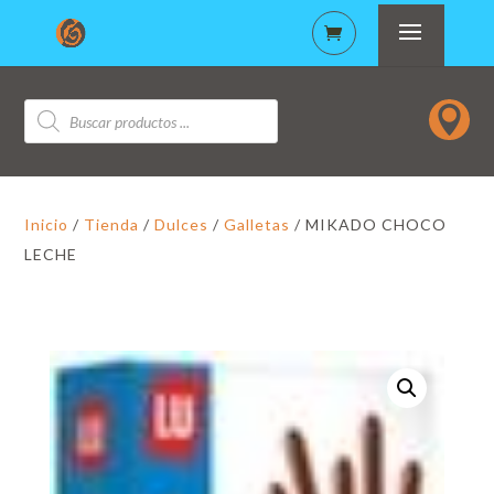
Búsqueda

de
productos
Inicio
/
Tienda
/
Dulces
/
Galletas
/ MIKADO CHOCO
LECHE