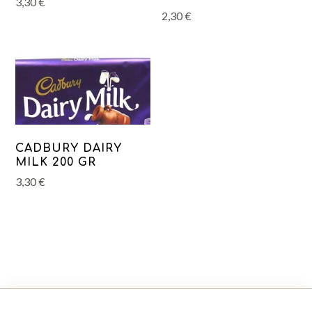
3,30
€
2,30
€
CADBURY DAIRY
MILK 200 GR
3,30
€