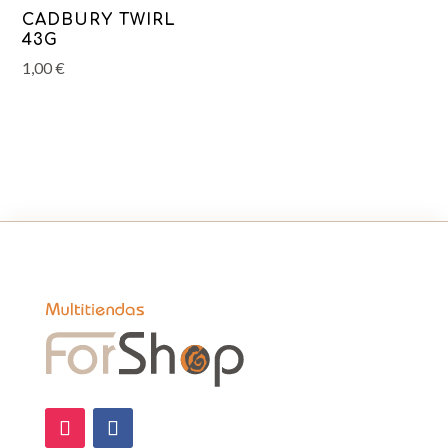
CADBURY TWIRL
43G
1,00
€