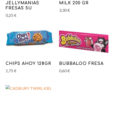
JELLYMANIAS
MILK 200 GR
FRESAS 5U
3,30
€
0,25
€
CHIPS AHOY 128GR
BUBBALOO FRESA
1,75
€
0,60
€