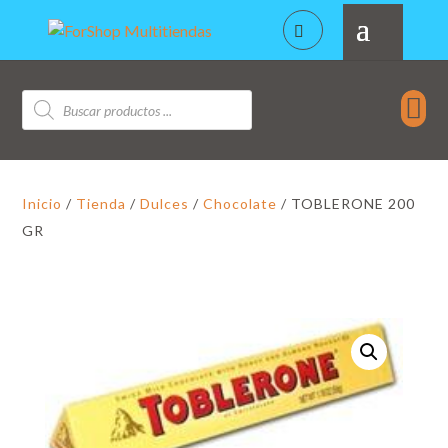
Búsqueda

de
productos
Inicio
/
Tienda
/
Dulces
/
Chocolate
/ TOBLERONE 200
GR