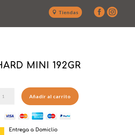


Tiendas
ARD MINI 192GR
UCHARD
Añadir al carrito
INI
92GR
antidad
Entrega a Domiclio