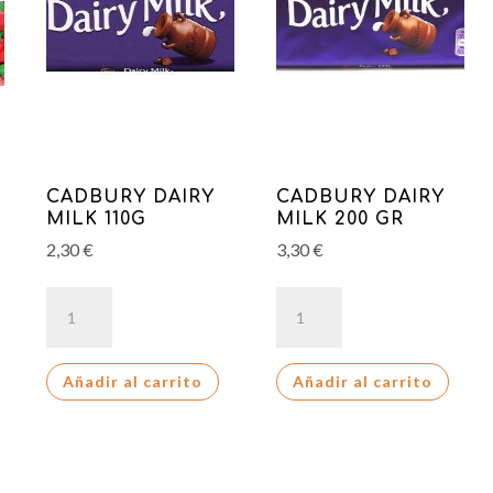
CADBURY DAIRY
CADBURY DAIRY
MILK 110G
MILK 200 GR
2,30
€
3,30
€
CADBURY
CADBURY
DAIRY
DAIRY
MILK
MILK
Añadir al carrito
Añadir al carrito
110G
200
cantidad
GR
cantidad