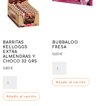
BARRITAS
BUBBALOO
KELLOGGS
FRESA
EXTRA
0,60
€
ALMENDRAS Y
CHOCO 32 GRS
BUBBALOO
0,80
€
FRESA
cantidad
BARRITAS
Añadir al carrito
KELLOGGS
EXTRA
Añadir al carrito
ALMENDRAS
Y