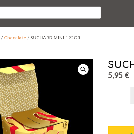
/
Chocolate
/ SUCHARD MINI 192GR
SUCH
5,95
€
S
M
1
c