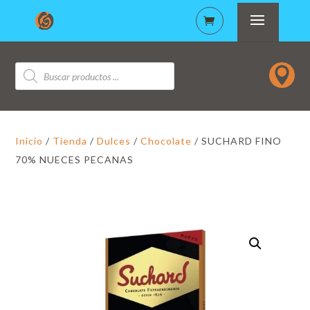
Búsqueda

de
productos
Inicio
/
Tienda
/
Dulces
/
Chocolate
/ SUCHARD FINO
70% NUECES PECANAS