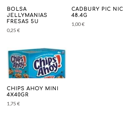
BOLSA
CADBURY PIC NIC
JELLYMANIAS
48.4G
FRESAS 5U
1,00
€
0,25
€
CHIPS AHOY MINI
4X40GR
1,75
€