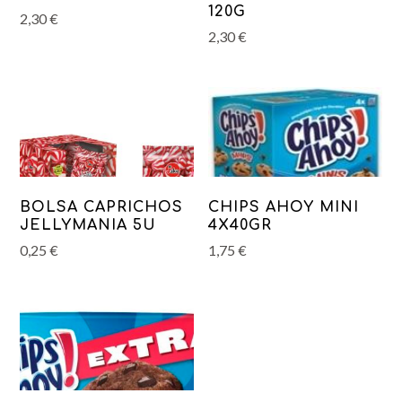
120G
2,30
€
2,30
€
BOLSA CAPRICHOS
CHIPS AHOY MINI
JELLYMANIA 5U
4X40GR
0,25
€
1,75
€