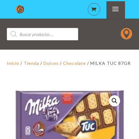
Búsqueda

de
productos
Inicio
/
Tienda
/
Dulces
/
Chocolate
/ MILKA TUC 87GR