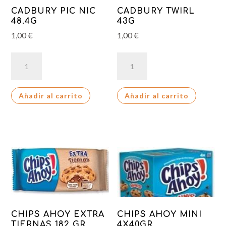
CADBURY PIC NIC
CADBURY TWIRL
48.4G
43G
1,00
€
1,00
€
CADBURY
CADBURY
PIC
TWIRL
NIC
43G
Añadir al carrito
Añadir al carrito
48.4G
cantidad
cantidad
CHIPS AHOY EXTRA
CHIPS AHOY MINI
TIERNAS 182 GR
4X40GR