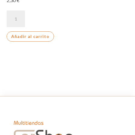
2,30
€
CADBURY
DAIRY
MILK
Añadir al carrito
FRUIT
NUT
120G
cantidad