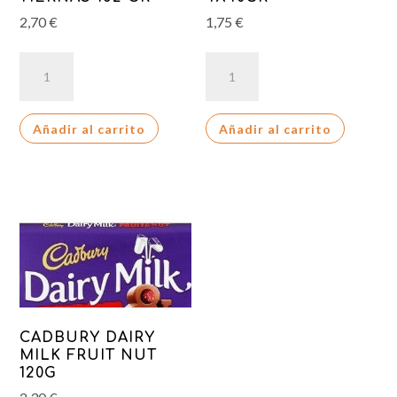
2,70
€
1,75
€
CHIPS
CHIPS
AHOY
AHOY
EXTRA
MINI
Añadir al carrito
Añadir al carrito
TIERNAS
4X40GR
182
cantidad
GR
cantidad
CADBURY DAIRY
MILK FRUIT NUT
120G