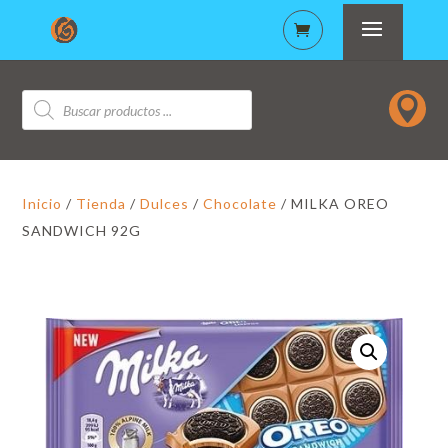
Búsqueda

de
productos
Inicio
/
Tienda
/
Dulces
/
Chocolate
/ MILKA OREO
SANDWICH 92G