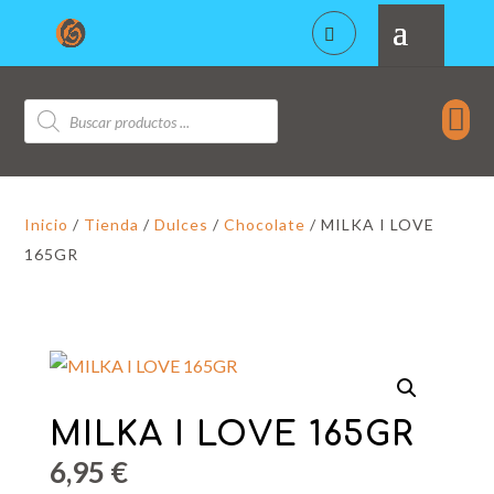
Búsqueda

de
productos
Inicio
/
Tienda
/
Dulces
/
Chocolate
/ MILKA I LOVE
165GR
MILKA I LOVE 165GR
6,95
€