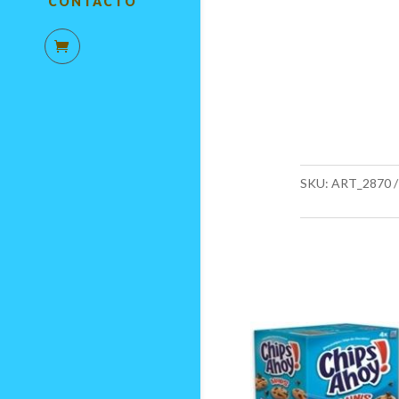
CONTACTO
SKU:
ART_2870