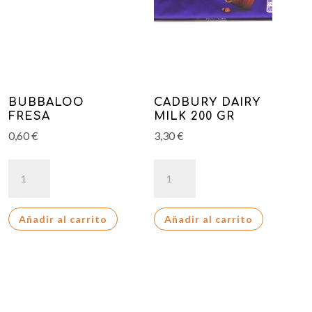
BUBBALOO
CADBURY DAIRY
FRESA
MILK 200 GR
0,60
€
3,30
€
BUBBALOO
CADBURY
FRESA
DAIRY
cantidad
MILK
Añadir al carrito
Añadir al carrito
200
GR
cantidad