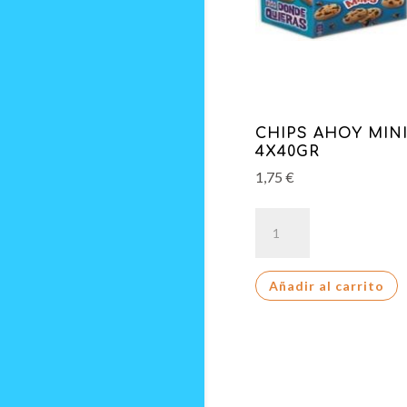
CHIPS AHOY MIN
4X40GR
1,75
€
CHIPS
AHOY
MINI
Añadir al carrito
4X40GR
cantidad