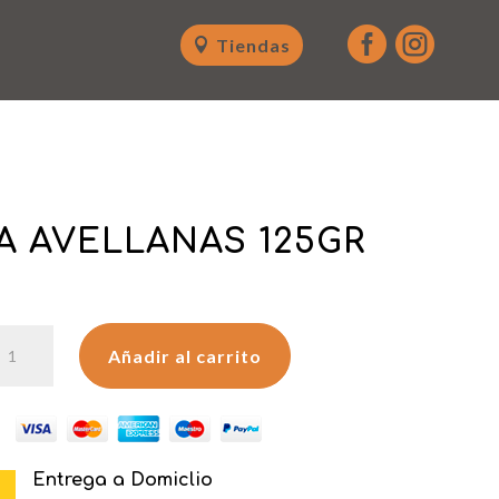


Tiendas
A AVELLANAS 125GR
ILKA
Añadir al carrito
VELLANAS
25GR
antidad
Entrega a Domiclio