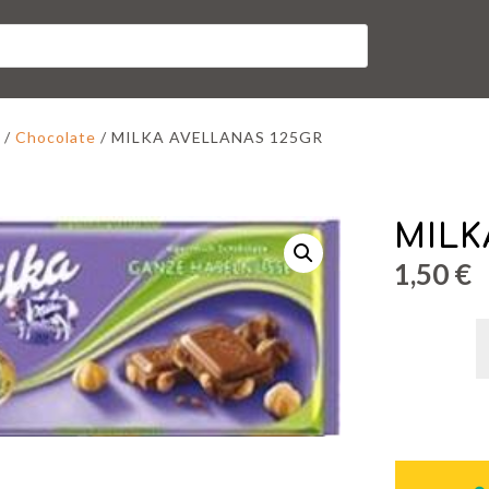
/
Chocolate
/ MILKA AVELLANAS 125GR
MILK
1,50
€
M
A
1
c