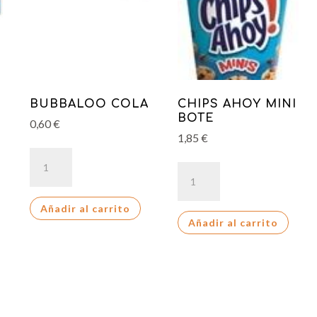
I
BUBBALOO COLA
CHIPS AHOY MINI
BOTE
0,60
€
1,85
€
BUBBALOO
CHIPS
COLA
AHOY
cantidad
MINI
Añadir al carrito
Añadir al carrito
BOTE
cantidad