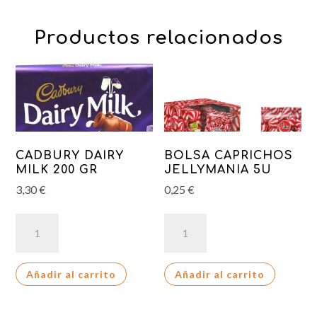
Productos relacionados
CADBURY DAIRY
BOLSA CAPRICHOS
MILK 200 GR
JELLYMANIA 5U
3,30
€
0,25
€
CADBURY
BOLSA
DAIRY
CAPRICHOS
MILK
JELLYMANIA
Añadir al carrito
Añadir al carrito
200
5U
GR
cantidad
cantidad