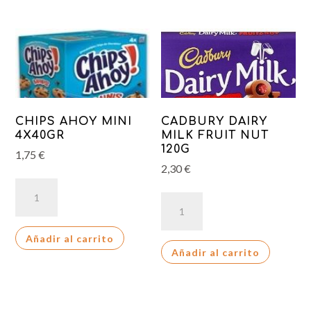
CHIPS AHOY MINI
CADBURY DAIRY
4X40GR
MILK FRUIT NUT
120G
1,75
€
2,30
€
CHIPS
CADBURY
AHOY
DAIRY
MINI
MILK
Añadir al carrito
4X40GR
Añadir al carrito
FRUIT
cantidad
NUT
120G
cantidad