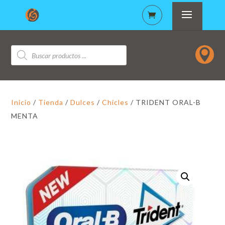
Búsqueda

de
productos
Inicio
/
Tienda
/
Dulces
/
Chicles
/ TRIDENT ORAL-B
MENTA