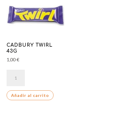
CADBURY TWIRL
43G
1,00
€
CADBURY
TWIRL
43G
Añadir al carrito
cantidad