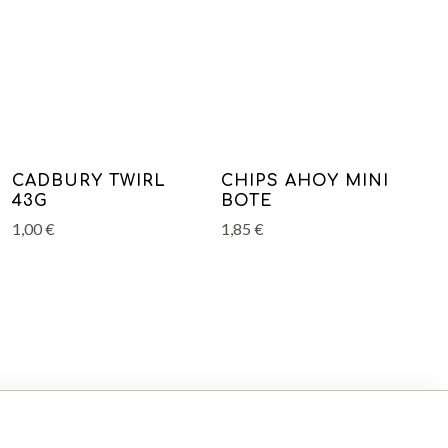
CADBURY TWIRL
CHIPS AHOY MINI
43G
BOTE
1,00
€
1,85
€