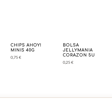
CHIPS AHOY!
BOLSA
MINIS 40G
JELLYMANIA
CORAZON 5U
0,75
€
0,25
€