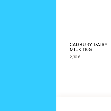
CADBURY DAIRY
MILK 110G
2,30
€