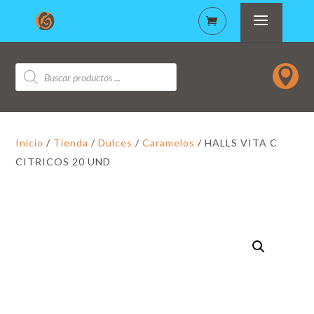
Búsqueda

de
productos
Inicio
/
Tienda
/
Dulces
/
Caramelos
/ HALLS VITA C
CITRICOS 20 UND