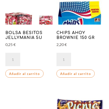
BOLSA BESITOS
CHIPS AHOY
JELLYMANIA 5U
BROWNIE 150 GR
0,25
€
2,20
€
BOLSA
CHIPS
BESITOS
AHOY
JELLYMANIA
BROWNIE
Añadir al carrito
Añadir al carrito
5U
150
cantidad
GR
cantidad