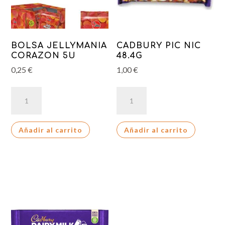
BOLSA JELLYMANIA
CADBURY PIC NIC
CORAZON 5U
48.4G
0,25
€
1,00
€
BOLSA
CADBURY
JELLYMANIA
PIC
CORAZON
NIC
Añadir al carrito
Añadir al carrito
5U
48.4G
cantidad
cantidad