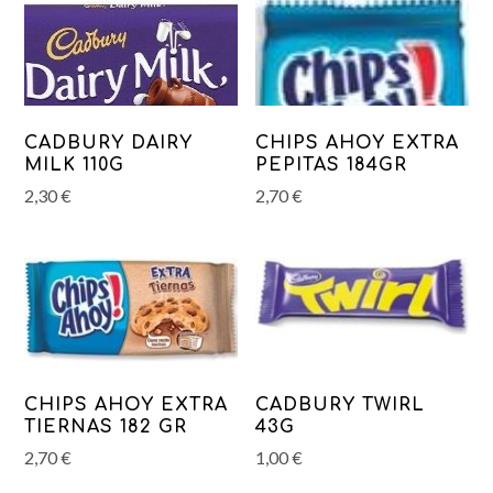
CADBURY DAIRY
CHIPS AHOY EXTRA
MILK 110G
PEPITAS 184GR
2,30
€
2,70
€
CHIPS AHOY EXTRA
CADBURY TWIRL
TIERNAS 182 GR
43G
2,70
€
1,00
€