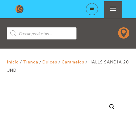
Búsqueda

de
productos
Inicio
/
Tienda
/
Dulces
/
Caramelos
/ HALLS SANDIA 20
UND