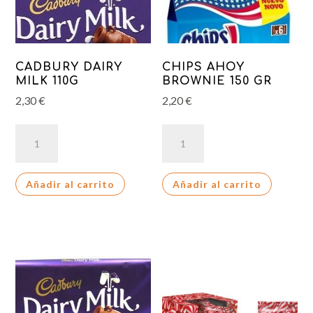
CADBURY DAIRY
CHIPS AHOY
MILK 110G
BROWNIE 150 GR
2,30
€
2,20
€
CADBURY
CHIPS
DAIRY
AHOY
MILK
BROWNIE
Añadir al carrito
Añadir al carrito
110G
150
cantidad
GR
cantidad