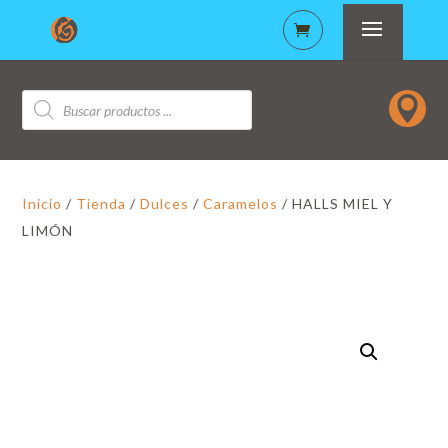
Búsqueda

de
productos
Inicio
/
Tienda
/
Dulces
/
Caramelos
/ HALLS MIEL Y
LIMÓN