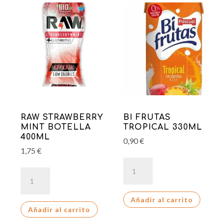
RAW STRAWBERRY
BI FRUTAS
MINT BOTELLA
TROPICAL 330ML
400ML
0,90
€
1,75
€
BI
RAW
FRUTAS
STRAWBERRY
TROPICAL
MINT
Añadir al carrito
330ML
Añadir al carrito
BOTELLA
cantidad