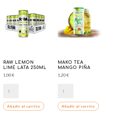
RAW LEMON
MAKO TEA
LIME LATA 250ML
MANGO PIÑA
1,00
€
1,20
€
RAW
MAKO
LEMON
TEA
LIME
MANGO
Añadir al carrito
Añadir al carrito
LATA
PIÑA
250ML
cantidad