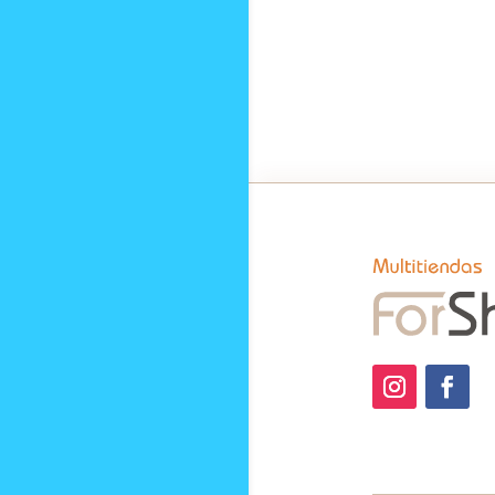
200ML
cantidad