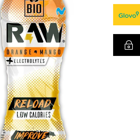
4
c
~