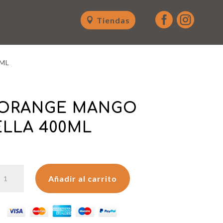


Tiendas
ML
 ORANGE MANGO
LLA 400ML
AW
Añadir al carrito
RANGE
ANGO
OTELLA