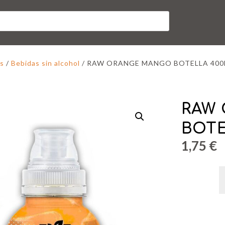
s
/
Bebidas sin alcohol
/ RAW ORANGE MANGO BOTELLA 400
RAW
BOTE
1,75
€
R
O
M
B