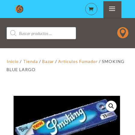
Búsqueda

de
productos
Inicio
/
Tienda
/
Bazar
/
Artículos Fumador
/ SMOKING
BLUE LARGO