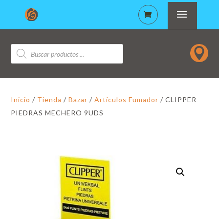
Búsqueda

de
productos
Inicio
/
Tienda
/
Bazar
/
Artículos Fumador
/ CLIPPER
PIEDRAS MECHERO 9UDS