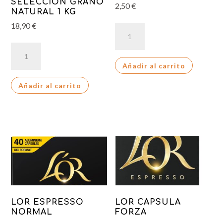
SELECCION GRANO
2,50
€
NATURAL 1 KG
18,90
€
SAIMAZA
NATURAL
SAIMAZA
cantidad
GRAN
Añadir al carrito
SELECCION
Añadir al carrito
GRANO
NATURAL
1
KG
cantidad
LOR ESPRESSO
LOR CAPSULA
NORMAL
FORZA