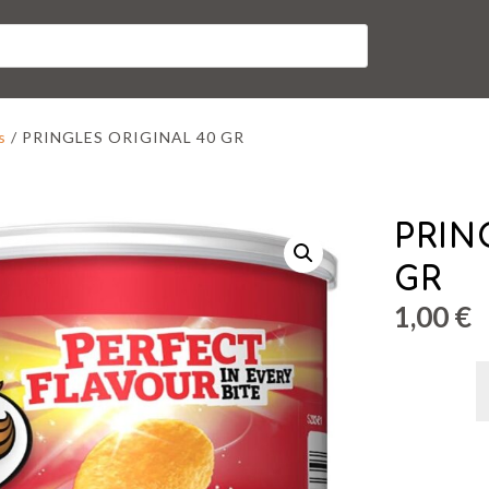
s
/ PRINGLES ORIGINAL 40 GR
PRIN
GR
1,00
€
P
O
4
G