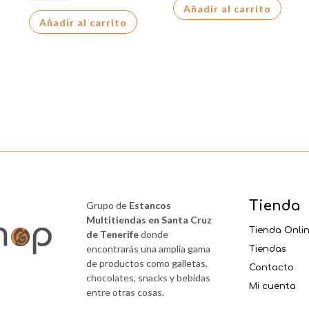
HORNEADOS
Añadir al carrito
cantidad
Añadir al carrito
90
GRS
cantidad
Tienda
Grupo de
Estancos
Multitiendas en Santa Cruz
Tienda Onli
de Tenerife
donde
encontrarás una amplia gama
Tiendas
de productos como galletas,
Contacto
chocolates, snacks y bebidas
Mi cuenta
entre otras cosas.