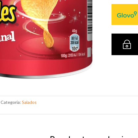
c
~
Categoría:
Salados