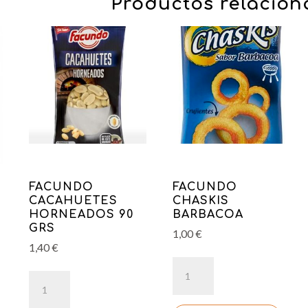
Productos relacio
FACUNDO
FACUNDO
CACAHUETES
CHASKIS
HORNEADOS 90
BARBACOA
GRS
1,00
€
1,40
€
FACUNDO
FACUNDO
CHASKIS
CACAHUETES
BARBACOA