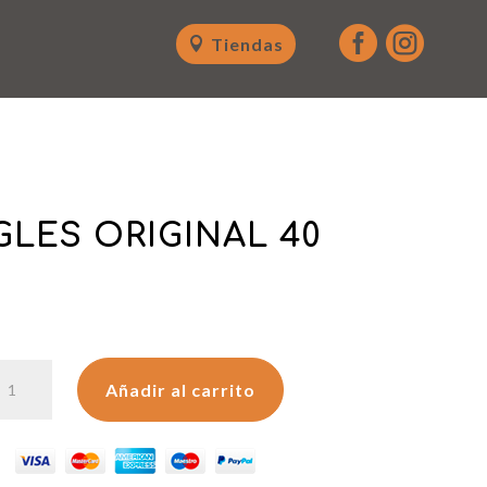


Tiendas
GLES ORIGINAL 40
RINGLES
Añadir al carrito
RIGINAL
0
R